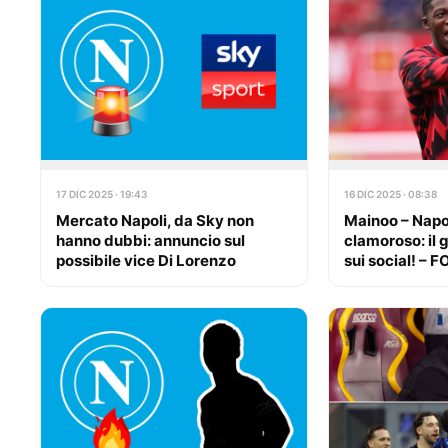
17 DIC 2025 · 19:43
16 DIC 2025 · 08:38
Mercato Napoli, da Sky non
Mainoo – Napol
hanno dubbi: annuncio sul
clamoroso: il g
possibile vice Di Lorenzo
sui social! – 