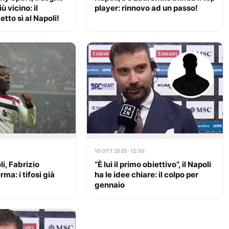
ù vicino: il
player: rinnovo ad un passo!
tto sì al Napoli!
10 OTT 2025 · 12:30
i, Fabrizio
“È lui il primo obiettivo”, il Napoli
a: i tifosi già
ha le idee chiare: il colpo per
gennaio