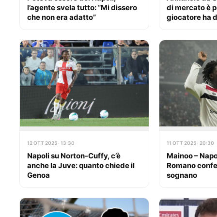
l’agente svela tutto: “Mi dissero
di mercato è pi
che non era adatto”
giocatore ha de
12 OTT 2025 · 13:30
11 OTT 2025 · 20:30
Napoli su Norton-Cuffy, c’è
Mainoo – Napol
anche la Juve: quanto chiede il
Romano conferm
Genoa
sognano