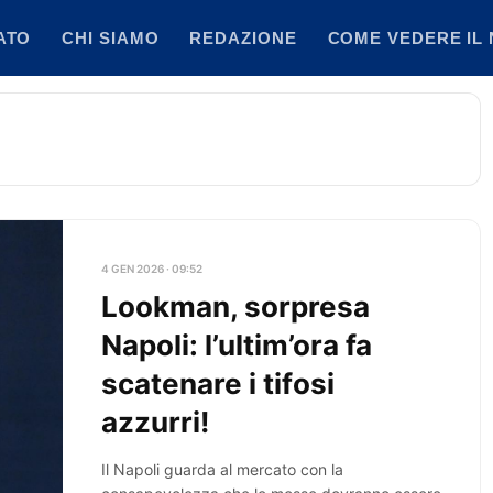
ATO
CHI SIAMO
REDAZIONE
COME VEDERE IL 
4 GEN 2026 · 09:52
Lookman, sorpresa
Napoli: l’ultim’ora fa
scatenare i tifosi
azzurri!
Il Napoli guarda al mercato con la