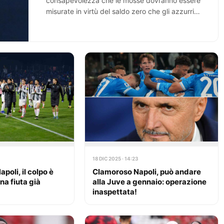
consapevolezza che le mosse dovranno essere
misurate in virtù del saldo zero che gli azzurri…
18 DIC 2025 · 14:23
apoli, il colpo è
Clamoroso Napoli, può andare
na fiuta già
alla Juve a gennaio: operazione
inaspettata!