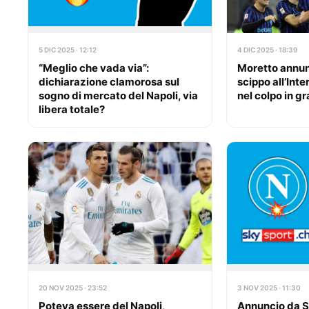
5 DIC 2025 · 12:12
4 DIC 2025 · 18:39
“Meglio che vada via”:
Moretto annunc
dichiarazione clamorosa sul
scippo all’Inte
sogno di mercato del Napoli, via
nel colpo in gr
libera totale?
20 NOV 2025 · 23:52
3 NOV 2025 · 11:30
Poteva essere del Napoli,
Annuncio da Sk