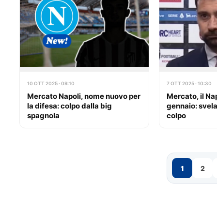
10 OTT 2025 · 09:10
7 OTT 2025 · 10:30
Mercato Napoli, nome nuovo per
Mercato, il Na
la difesa: colpo dalla big
gennaio: svelat
spagnola
colpo
1
2