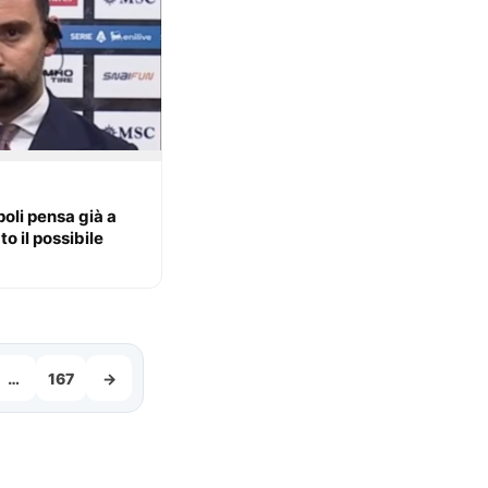
poli pensa già a
o il possibile
…
167
→