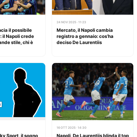
24 NOV 2025 · 11:23
ia il possibile
Mercato, il Napoli cambia
r: il Napoli crede
registro a gennaio: cos’ha
ande stile, chi è
deciso De Laurentiis
16 OTT 2025 · 14:30
y Sport, il sogno
Napoli, De Laurentiis blinda il top