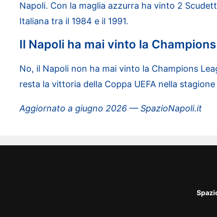
Napoli. Con la maglia azzurra ha vinto 2 Scudet
Italiana tra il 1984 e il 1991.
Il Napoli ha mai vinto la Champion
No, il Napoli non ha mai vinto la Champions Lea
resta la vittoria della Coppa UEFA nella stagion
Aggiornato a giugno 2026 — SpazioNapoli.it
Spazi