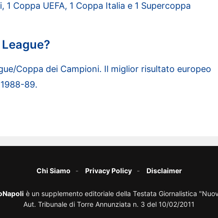
ti, 1 Coppa UEFA, 1 Coppa Italia e 1 Supercoppa
s League?
gue/Coppa dei Campioni. Il miglior risultato europeo
e 1988-89.
Chi Siamo
Privacy Policy
Disclaimer
oNapoli
è un supplemento editoriale della Testata Giornalistica "Nuo
Aut. Tribunale di Torre Annunziata n. 3 del 10/02/2011