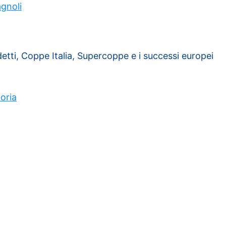
agnoli
cudetti, Coppe Italia, Supercoppe e i successi europei
toria