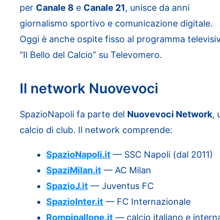
per
Canale 8
e
Canale 21
, unisce da anni
giornalismo sportivo e comunicazione digitale.
Oggi è anche ospite fisso al programma televisi
“Il Bello del Calcio” su Televomero.
Il network Nuovevoci
SpazioNapoli fa parte del
Nuovevoci Network
, 
calcio di club. Il network comprende:
SpazioNapoli.it
— SSC Napoli (dal 2011)
SpaziMilan.it
— AC Milan
SpazioJ.it
— Juventus FC
SpazioInter.it
— FC Internazionale
Rompipallone.it
— calcio italiano e intern