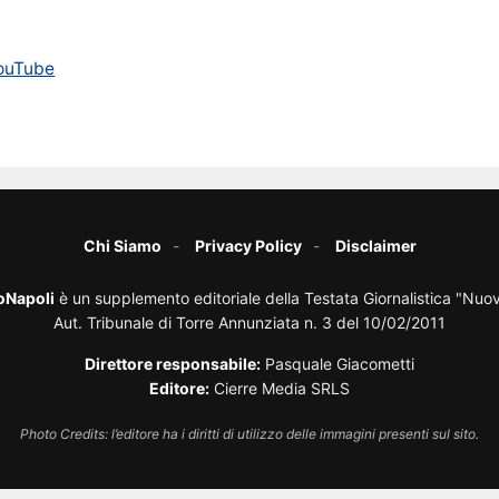
ouTube
Chi Siamo
Privacy Policy
Disclaimer
oNapoli
è un supplemento editoriale della Testata Giornalistica "Nuo
Aut. Tribunale di Torre Annunziata n. 3 del 10/02/2011
Direttore responsabile:
Pasquale Giacometti
Editore:
Cierre Media SRLS
Photo Credits: l’editore ha i diritti di utilizzo delle immagini presenti sul sito.