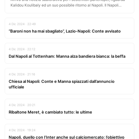
Kalidou Koulibaly ed un suo possibile ritorno al Napoli. Il Napoli…
4 Dic 2024 · 22:49
“Baroni non ha mai sbagliato”, Lazio-Napoli: Conte avvisato
4 Dic 2024 · 22:12
Dal Napoli al Tottenham: Manna alza bandiera bianca: la beffa
4 Dic 2024 · 21:16
Chiesa al Napoli: Conte e Manna spiazzati dall’annuncio
ufficiale
4 Dic 2024 · 20:21
Ribaltone Meret, è cambiato tutto: le ultime
4 Dic 2024 · 19:24
Napoli, duello con l’Inter anche sul calciomercato: l’obiettivo