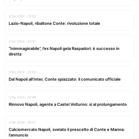
3 Dic 2024 · 23:53
Lazio-Napoli, ribaltone Conte: rivoluzione totale
3 Dic 2024 · 23:31
“Inimmaginabile”, l’ex Napoli gela Raspadori: è successo in
diretta
3 Dic 2024 · 22:53
Dal Napoli all’Inter, Conte spiazzato: il comunicato ufficiale
3 Dic 2024 · 20:46
Rinnovo Napoli, agente a Castel Volturno: sì al prolungamento
3 Dic 2024 · 20:27
Calciomercato Napoli, svelato il prescelto di Conte e Manna:
l’annuncio