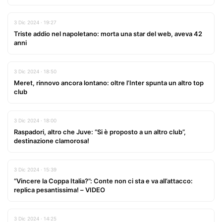
3 Dic 2024 · 19:27
Triste addio nel napoletano: morta una star del web, aveva 42
anni
3 Dic 2024 · 18:50
Meret, rinnovo ancora lontano: oltre l’Inter spunta un altro top
club
3 Dic 2024 · 18:00
Raspadori, altro che Juve: “Si è proposto a un altro club”,
destinazione clamorosa!
3 Dic 2024 · 15:39
“Vincere la Coppa Italia?”: Conte non ci sta e va all’attacco:
replica pesantissima! – VIDEO
3 Dic 2024 · 14:25