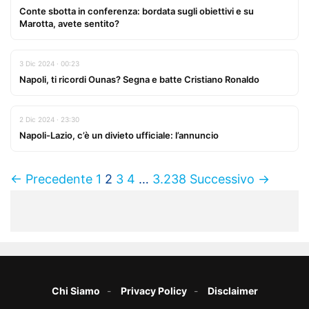
Conte sbotta in conferenza: bordata sugli obiettivi e su
Marotta, avete sentito?
3 Dic 2024 · 00:23
Napoli, ti ricordi Ounas? Segna e batte Cristiano Ronaldo
2 Dic 2024 · 23:30
Napoli-Lazio, c’è un divieto ufficiale: l’annuncio
← Precedente
1
2
3
4
…
3.238
Successivo →
Chi Siamo
Privacy Policy
Disclaimer