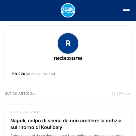
Vai
al
contenuto
R
redazione
58.274
articoli pubblicati
ULTIMI ARTICOLI
58.274 totali
4 Dic 2024 · 23:32
Napoli, colpo di scena da non credere: la notizia
sul ritorno di Koulibaly
Arriva una notizia sbalorditiva per i sostenitori partenopei, riguarda