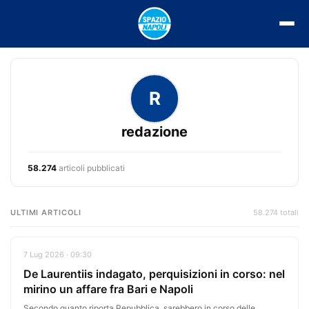
Vai
al
contenuto
R
redazione
58.274
articoli pubblicati
ULTIMI ARTICOLI
58.274 totali
7 Lug 2026 · 09:30
De Laurentiis indagato, perquisizioni in corso: nel
mirino un affare fra Bari e Napoli
Secondo quanto riporta Repubblica, sarebbero in corso delle