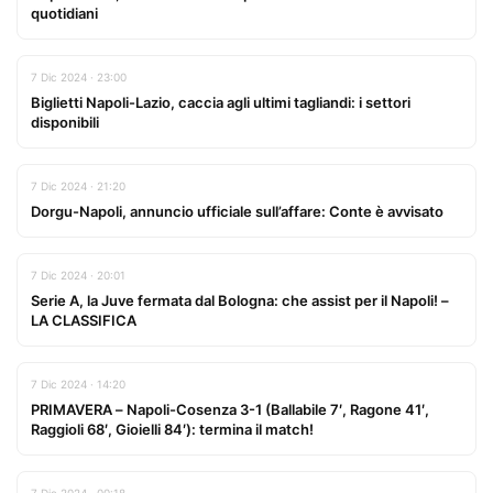
quotidiani
7 Dic 2024 · 23:00
Biglietti Napoli-Lazio, caccia agli ultimi tagliandi: i settori
disponibili
7 Dic 2024 · 21:20
Dorgu-Napoli, annuncio ufficiale sull’affare: Conte è avvisato
7 Dic 2024 · 20:01
Serie A, la Juve fermata dal Bologna: che assist per il Napoli! –
LA CLASSIFICA
7 Dic 2024 · 14:20
PRIMAVERA – Napoli-Cosenza 3-1 (Ballabile 7′, Ragone 41′,
Raggioli 68′, Gioielli 84′): termina il match!