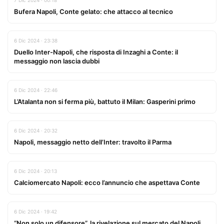
7 Dic 2024 · 00:18
Bufera Napoli, Conte gelato: che attacco al tecnico
6 Dic 2024 · 23:38
Duello Inter-Napoli, che risposta di Inzaghi a Conte: il
messaggio non lascia dubbi
6 Dic 2024 · 22:46
L’Atalanta non si ferma più, battuto il Milan: Gasperini primo
6 Dic 2024 · 20:32
Napoli, messaggio netto dell’Inter: travolto il Parma
6 Dic 2024 · 20:13
Calciomercato Napoli: ecco l’annuncio che aspettava Conte
6 Dic 2024 · 19:42
“Non solo un difensore”, la rivelazione sul mercato del Napoli