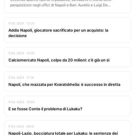
perquisizioni negli uffici di Napoli e Bari. Aurelio e Luigi De
Laurentiis…
9 Dic 2024 · 13:20
Addio Napoli, giocatore sacrificato per un acquisto: la
decisione
9 Dic 2024 · 12:40
Calciomercato Napoli, colpo da 20 milioni: c’è già un sì
9 Dic 2024 · 11:16
Napoli, che mazzata per Kvaratskhelia: è successo in diretta
9 Dic 2024 · 10:54
E se fosse Conte il problema di Lukaku?
9 Dic 2024 · 09:41
Napoli-Lazio, bocciatura totale per Lukaku: le sentenze dei