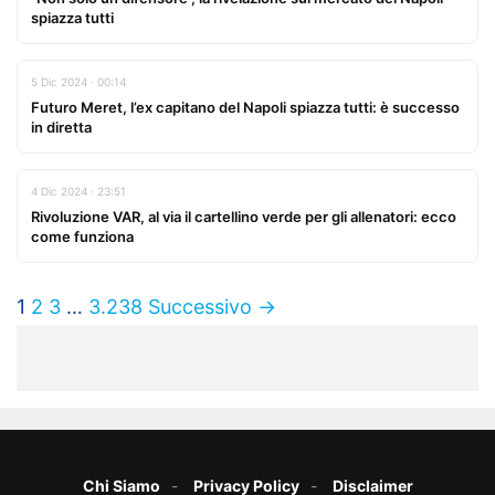
spiazza tutti
5 Dic 2024 · 00:14
Futuro Meret, l’ex capitano del Napoli spiazza tutti: è successo
in diretta
4 Dic 2024 · 23:51
Rivoluzione VAR, al via il cartellino verde per gli allenatori: ecco
come funziona
1
2
3
…
3.238
Successivo →
Chi Siamo
Privacy Policy
Disclaimer