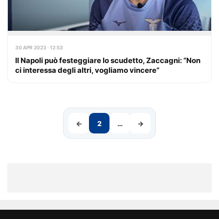
30 APR 2023 · 12:53
Il Napoli può festeggiare lo scudetto, Zaccagni: “Non
ci interessa degli altri, vogliamo vincere”
←
2
…
→