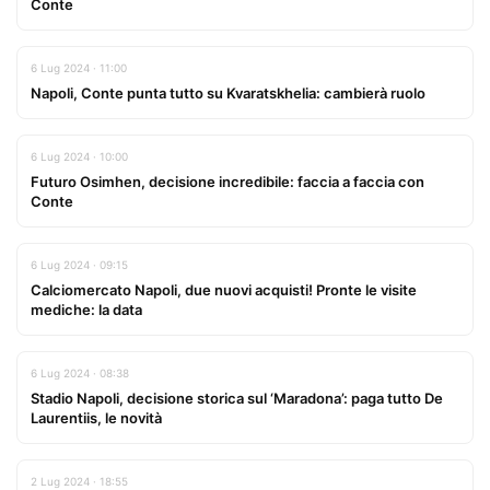
Conte
6 Lug 2024 · 11:00
Napoli, Conte punta tutto su Kvaratskhelia: cambierà ruolo
6 Lug 2024 · 10:00
Futuro Osimhen, decisione incredibile: faccia a faccia con
Conte
6 Lug 2024 · 09:15
Calciomercato Napoli, due nuovi acquisti! Pronte le visite
mediche: la data
6 Lug 2024 · 08:38
Stadio Napoli, decisione storica sul ‘Maradona’: paga tutto De
Laurentiis, le novità
2 Lug 2024 · 18:55