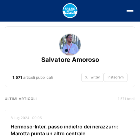
Vai
al
contenuto
Salvatore Amoroso
1.571
articoli pubblicati
𝕏 Twitter
Instagram
ULTIMI ARTICOLI
1.571 totali
8 Lug 2024 · 00:05
Hermoso-Inter, passo indietro dei nerazzurri:
Marotta punta un altro centrale