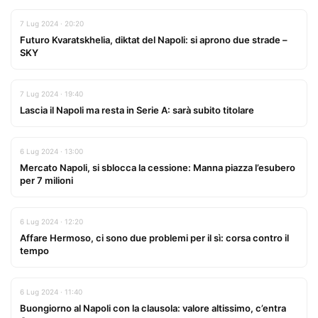
7 Lug 2024 · 20:20
Futuro Kvaratskhelia, diktat del Napoli: si aprono due strade –
SKY
7 Lug 2024 · 19:40
Lascia il Napoli ma resta in Serie A: sarà subito titolare
6 Lug 2024 · 13:00
Mercato Napoli, si sblocca la cessione: Manna piazza l’esubero
per 7 milioni
6 Lug 2024 · 12:20
Affare Hermoso, ci sono due problemi per il sì: corsa contro il
tempo
6 Lug 2024 · 11:40
Buongiorno al Napoli con la clausola: valore altissimo, c’entra