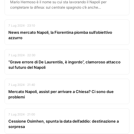
Mario Hermoso è il nome su cui sta lavorando il Napoli per
completare la difesa: sul centrale spagnolo c’è anche…
7 Lug 2024 · 23:10
News mercato Napoli, la Fiorentina piomba sull’obiettivo
azzurro
7 Lug 2024 · 22:30
“Grave errore di De Laurentiis, è ingordo”, clamoroso attacco
sul futuro del Napoli
7 Lug 2024 · 21:40
Mercato Napoli, assist per arrivare a Chiesa? Ci sono due
problemi
7 Lug 2024 · 21:00
Cessione Osimhen, spunta la data dell’addio: destinazione a
sorpresa