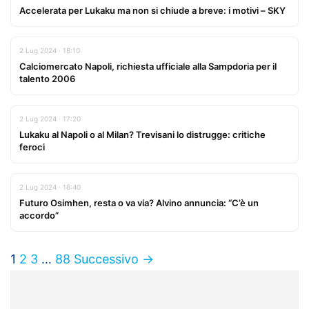
Accelerata per Lukaku ma non si chiude a breve: i motivi – SKY
2 Lug 2024 · 18:10
Calciomercato Napoli, richiesta ufficiale alla Sampdoria per il
talento 2006
2 Lug 2024 · 17:20
Lukaku al Napoli o al Milan? Trevisani lo distrugge: critiche
feroci
2 Lug 2024 · 16:40
Futuro Osimhen, resta o va via? Alvino annuncia: “C’è un
accordo”
1
2
3
…
88
Successivo →