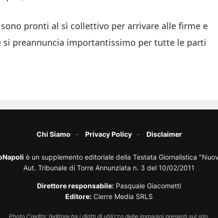
ono pronti al sì collettivo per arrivare alle firme e
e si preannuncia importantissimo per tutte le parti
Chi Siamo
Privacy Policy
Disclaimer
oNapoli
è un supplemento editoriale della Testata Giornalistica "Nuo
Aut. Tribunale di Torre Annunziata n. 3 del 10/02/2011
Direttore responsabile:
Pasquale Giacometti
Editore:
Cierre Media SRLS
Photo Credits: l’editore ha i diritti di utilizzo delle immagini presenti sul sito.