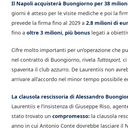
Il Napoli acquisterà Buongiorno per
38 milion
giorni è atteso per le visite mediche e poi la fir
prevede la firma fino al 2029 a
2.8 milioni di eu
fino a
oltre 3 milioni, più
bonus
legati a obietti
Cifre molto importanti per un’operazione che può
nel contratto di Buongiorno, rivela
Tuttosport,
ci
spaventa il club azzurro. De Laurentiis non avre
arrivare all’accordo nel minor tempo possibile ed 
La clausola rescissoria di Alessandro Buongior
Laurentiis e l’insistenza di Giuseppe Riso, agent
stato trovato un
compromesso:
la clausola resc
anno in cui Antonio Conte dovrebbe lasciare il 