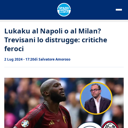
Vai
al
contenuto
Lukaku al Napoli o al Milan?
Trevisani lo distrugge: critiche
feroci
2 Lug 2024 - 17:20
di
Salvatore Amoroso