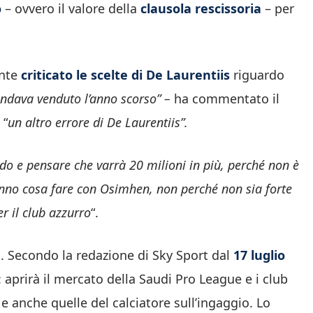
o
– ovvero il valore della
clausola rescissoria
– per
nte
criticato le scelte di De Laurentiis
riguardo
ndava venduto l’anno scorso” –
ha commentato il
 “
un
altro errore di De Laurentiis”.
rdo e pensare che varrà 20 milioni in più, perché non è
no cosa fare con Osimhen, non perché non sia forte
r il club azzurro
“.
n. Secondo la redazione di Sky Sport dal
17 luglio
 aprirà il mercato della Saudi Pro League e i club
e anche quelle del calciatore sull’ingaggio. Lo