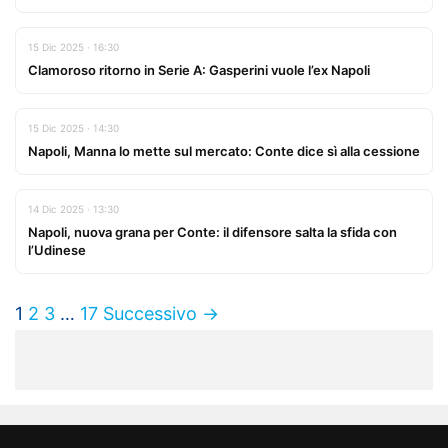
15 Dic 2025 · 16:30
Clamoroso ritorno in Serie A: Gasperini vuole l’ex Napoli
15 Dic 2025 · 14:30
Napoli, Manna lo mette sul mercato: Conte dice sì alla cessione
14 Dic 2025 · 13:30
Napoli, nuova grana per Conte: il difensore salta la sfida con
l’Udinese
1
2
3
…
17
Successivo →