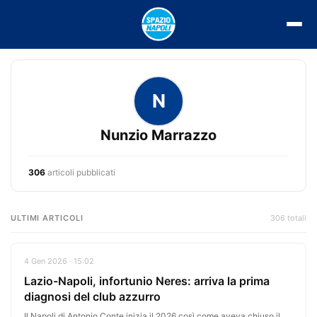
Vai
al
contenuto
N
Nunzio Marrazzo
306
articoli pubblicati
ULTIMI ARTICOLI
306 totali
4 Gen 2026 · 15:02
Lazio-Napoli, infortunio Neres: arriva la prima
diagnosi del club azzurro
Il Napoli di Antonio Conte inizia il 2026 così come aveva chiuso il