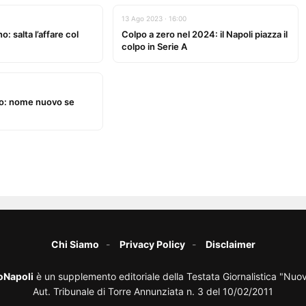
13 Ago 2023 · 16:00
: salta l’affare col
Colpo a zero nel 2024: il Napoli piazza il
colpo in Serie A
ico: nome nuovo se
Chi Siamo
Privacy Policy
Disclaimer
oNapoli
è un supplemento editoriale della Testata Giornalistica "Nuo
Aut. Tribunale di Torre Annunziata n. 3 del 10/02/2011