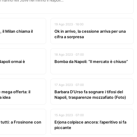
i hanno l’ex Juve nel mirino Il Napoli…
19 Ago 2023 · 16:00
 il Milan chiama il
Ok in arrivo, la cessione arriva per una
cifra a sorpresa
18 Ago 2023 · 07:00
 Napoli ormai è
Bomba da Napoli: “Il mercato è chiuso”
17 Ago 2023 · 07:00
mega offerta: il
Barbara D’Urso fa sognare i tifosi del
a idea
Napoli, trasparenze mozzafiato (Foto)
15 Ago 2023 · 07:00
tutti: a Frosinone con
Erjona colpisce ancora: l’aperitivo si fa
piccante