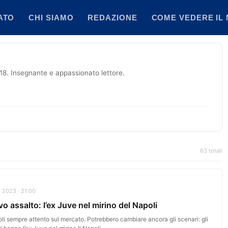
ATO
CHI SIAMO
REDAZIONE
COME VEDERE IL 
2018. Insegnante e appassionato lettore.
63 totali
 2023 · 21:00
o assalto: l’ex Juve nel mirino del Napoli
oli sempre attento sul mercato. Potrebbero cambiare ancora gli scenari: gli