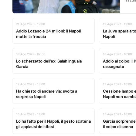
azzurr
21 Ago 2023 · 19:00
19 Ago 2023 · 19:00
Addio Lozano e 24 milioni: il Napoli
La Juve spara alto,
mette la freccia
Napoli
19 Ago 2023 · 07:00
18 Ago 2023 · 16:00
Lo scherzetto dell’ex: Salah inguaia
Addio al colpo: il
Garcia
rassegnato
17 Ago 2023 · 13:00
17 Ago 2023 · 10:00
Ha chiesto di andare via: svolta a
Cessione lampo e 
sorpresa Napoli
Napoli non cambi
16 Ago 2023 · 19:00
15 Ago 2023 · 16:00
Lo ha fatto per il Napoli, il gesto scatena
Garcia sorprende 
gli applausi dei tifosi
il colpo di scena