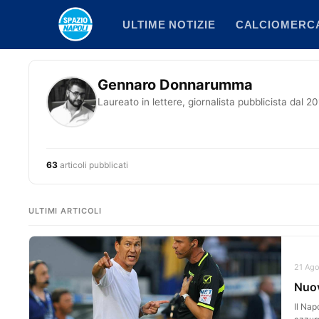
Vai
ULTIME NOTIZIE
CALCIOMERC
al
contenuto
Gennaro Donnarumma
Laureato in lettere, giornalista pubblicista dal 
63
articoli pubblicati
ULTIMI ARTICOLI
21 Ago
Nuov
Il Nap