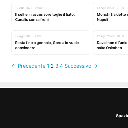
14 Ago 2023 · 07:00
13 Ago 2023 · 21:00
Il selfie in ascensore toglie il fiato:
Monchi ha detto no
Canalis senza freni
Napoli
12 Ago 2023 · 21:00
12 Ago 2023 · 10:00
Resta fino a gennaio, Garcia lo vuole
David non è l’un
convincere
salta Osimhen
← Precedente
1
2
3
4
Successivo →
Spazi