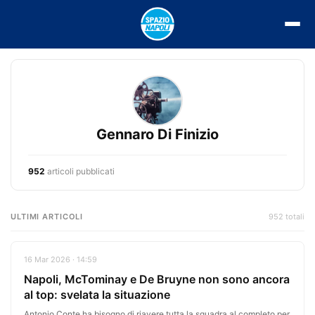
Vai
al
contenuto
Gennaro Di Finizio
952
articoli pubblicati
ULTIMI ARTICOLI
952 totali
16 Mar 2026 · 14:59
Napoli, McTominay e De Bruyne non sono ancora
al top: svelata la situazione
Antonio Conte ha bisogno di riavere tutta la squadra al completo per