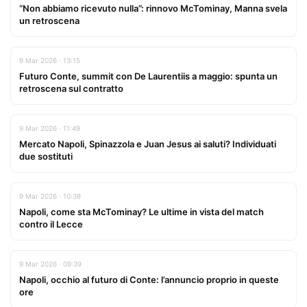
“Non abbiamo ricevuto nulla”: rinnovo McTominay, Manna svela
un retroscena
9 Mar 2026 · 13:15
Futuro Conte, summit con De Laurentiis a maggio: spunta un
retroscena sul contratto
9 Mar 2026 · 11:49
Mercato Napoli, Spinazzola e Juan Jesus ai saluti? Individuati
due sostituti
9 Mar 2026 · 10:38
Napoli, come sta McTominay? Le ultime in vista del match
contro il Lecce
9 Mar 2026 · 09:39
Napoli, occhio al futuro di Conte: l’annuncio proprio in queste
ore