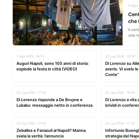
4 Ago 
Cent
che 
Il cen
solo n
1 Ago 2026 · 00:15
25 Lug 2026 · 19:30
Auguri Napoli, sono 100 anni di storia:
Di Lorenzo su Alle
esplode la festa in città (VIDEO)
averlo. Vi svelo l
Conte”
25 Lug 2026 · 17:00
25 Lug 2026 · 16:20
Di Lorenzo risponde a De Bruyne e
Di Lorenzo a vita
Lukaku: messaggio netto in conferenza
brividi in confer
23 Lug 2026 · 17:40
23 Lug 2026 · 17:20
Zeballos e Favasuli al Napoli? Manna
Infortunio Buong
svela la verità: l’annuncio
strategia del Napo