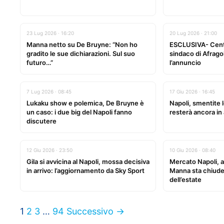
23 Lug 2026 · 16:20
20 Lug 2026 · 21:00
Manna netto su De Bruyne: “Non ho
ESCLUSIVA- Centro
gradito le sue dichiarazioni. Sul suo
sindaco di Afragol
futuro…”
l’annuncio
7 Lug 2026 · 08:45
17 Giu 2026 · 16:45
Lukaku show e polemica, De Bruyne è
Napoli, smentite le
un caso: i due big del Napoli fanno
resterà ancora in
discutere
12 Giu 2026 · 23:50
10 Giu 2026 · 08:40
Gila si avvicina al Napoli, mossa decisiva
Mercato Napoli, 
in arrivo: l’aggiornamento da Sky Sport
Manna sta chiude
dell’estate
1
2
3
…
94
Successivo →