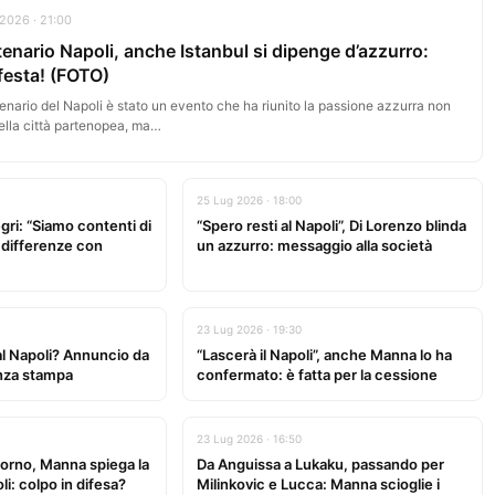
2026 · 21:00
enario Napoli, anche Istanbul si dipenge d’azzurro:
festa! (FOTO)
tenario del Napoli è stato un evento che ha riunito la passione azzurra non
ella città partenopea, ma…
25 Lug 2026 · 18:00
gri: “Siamo contenti di
“Spero resti al Napoli”, Di Lorenzo blinda
e differenze con
un azzurro: messaggio alla società
23 Lug 2026 · 19:30
 al Napoli? Annuncio da
“Lascerà il Napoli”, anche Manna lo ha
enza stampa
confermato: è fatta per la cessione
23 Lug 2026 · 16:50
iorno, Manna spiega la
Da Anguissa a Lukaku, passando per
li: colpo in difesa?
Milinkovic e Lucca: Manna scioglie i