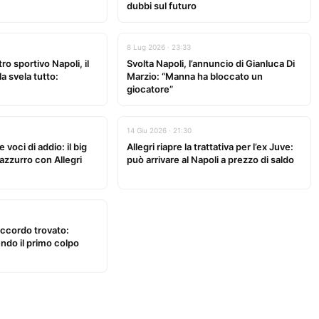
dubbi sul futuro
8 Lug 2026 · 23:33
 sportivo Napoli, il
Svolta Napoli, l’annuncio di Gianluca Di
a svela tutto:
Marzio: “Manna ha bloccato un
giocatore”
14 Giu 2026 · 21:30
 voci di addio: il big
Allegri riapre la trattativa per l’ex Juve:
 azzurro con Allegri
può arrivare al Napoli a prezzo di saldo
accordo trovato:
ndo il primo colpo