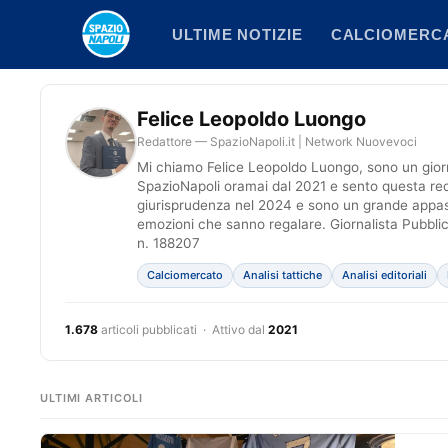
Vai
ULTIME NOTIZIE
CALCIOMERC
al
contenuto
Felice Leopoldo Luongo
Redattore — SpazioNapoli.it | Network Nuovevoci
Mi chiamo Felice Leopoldo Luongo, sono un giorn
SpazioNapoli oramai dal 2021 e sento questa re
giurisprudenza nel 2024 e sono un grande appass
emozioni che sanno regalare. Giornalista Pubblici
n. 188207
Calciomercato
Analisi tattiche
Analisi editoriali
1.678
articoli pubblicati · Attivo dal
2021
ULTIMI ARTICOLI