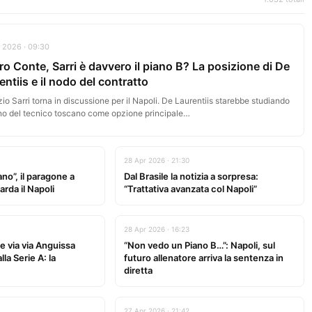
 2026 · 09:30
ro Conte, Sarri è davvero il piano B? La posizione di De
entiis e il nodo del contratto
io Sarri torna in discussione per il Napoli. De Laurentiis starebbe studiando
orno del tecnico toscano come opzione principale…
28 Apr 2026 · 21:30
no”, il paragone a
Dal Brasile la notizia a sorpresa:
rda il Napoli
“Trattativa avanzata col Napoli”
28 Apr 2026 · 16:23
e via via Anguissa
“Non vedo un Piano B…”: Napoli, sul
lla Serie A: la
futuro allenatore arriva la sentenza in
diretta
27 Apr 2026 · 21:42