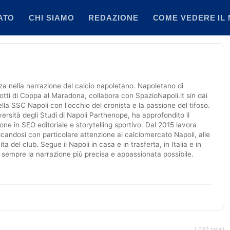
ATO
CHI SIAMO
REDAZIONE
COME VEDERE IL 
nza nella narrazione del calcio napoletano. Napoletano di
otti di Coppa al Maradona, collabora con SpazioNapoli.it sin dai
ella SSC Napoli con l'occhio del cronista e la passione del tifoso.
ersità degli Studi di Napoli Parthenope, ha approfondito il
one in SEO editoriale e storytelling sportivo. Dal 2015 lavora
icandosi con particolare attenzione al calciomercato Napoli, alle
a del club. Segue il Napoli in casa e in trasferta, in Italia e in
 sempre la narrazione più precisa e appassionata possibile.
1.032 totali