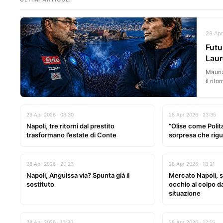
29 Apr
Futu
Laur
Mauriz
il rit
29 Apr 2026 · 08:30
28 Apr 2026 · 23:35
Napoli, tre ritorni dal prestito
“Olise come Polita
trasformano l’estate di Conte
sorpresa che rigua
28 Apr 2026 · 20:23
28 Apr 2026 · 18:21
Napoli, Anguissa via? Spunta già il
Mercato Napoli, s
sostituto
occhio al colpo da
situazione
28 Apr 2026 · 13:30
28 Apr 2026 · 12:15