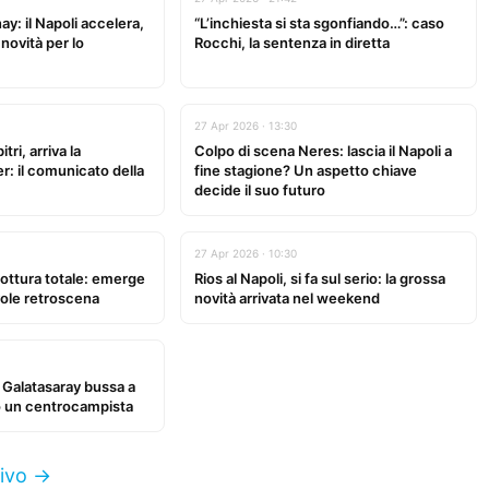
: il Napoli accelera,
“L’inchiesta si sta sgonfiando…”: caso
novità per lo
Rocchi, la sentenza in diretta
27 Apr 2026 · 13:30
tri, arriva la
Colpo di scena Neres: lascia il Napoli a
er: il comunicato della
fine stagione? Un aspetto chiave
decide il suo futuro
27 Apr 2026 · 10:30
ottura totale: emerge
Rios al Napoli, si fa sul serio: la grossa
ole retroscena
novità arrivata nel weekend
l Galatasaray bussa a
o un centrocampista
ivo →