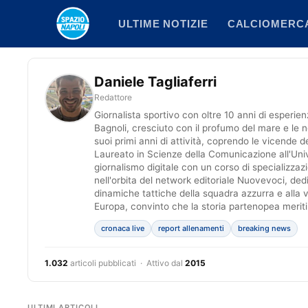
Vai
ULTIME NOTIZIE
CALCIOMERC
al
contenuto
Daniele Tagliaferri
Redattore
Giornalista sportivo con oltre 10 anni di esperie
Bagnoli, cresciuto con il profumo del mare e le n
suoi primi anni di attività, coprendo le vicende d
Laureato in Scienze della Comunicazione all'Univ
giornalismo digitale con un corso di specializzazi
nell'orbita del network editoriale Nuovevoci, ded
dinamiche tattiche della squadra azzurra e alla vit
Europa, convinto che la storia partenopea meriti
cronaca live
report allenamenti
breaking news
1.032
articoli pubblicati · Attivo dal
2015
ULTIMI ARTICOLI