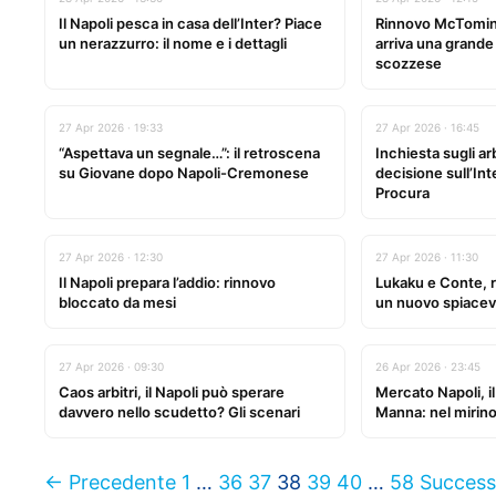
Il Napoli pesca in casa dell’Inter? Piace
Rinnovo McTominay
un nerazzurro: il nome e i dettagli
arriva una grande 
scozzese
27 Apr 2026 · 19:33
27 Apr 2026 · 16:45
“Aspettava un segnale…”: il retroscena
Inchiesta sugli arbi
su Giovane dopo Napoli-Cremonese
decisione sull’Int
Procura
27 Apr 2026 · 12:30
27 Apr 2026 · 11:30
Il Napoli prepara l’addio: rinnovo
Lukaku e Conte, r
bloccato da mesi
un nuovo spiacev
27 Apr 2026 · 09:30
26 Apr 2026 · 23:45
Caos arbitri, il Napoli può sperare
Mercato Napoli, i
davvero nello scudetto? Gli scenari
Manna: nel mirin
← Precedente
1
…
36
37
38
39
40
…
58
Success