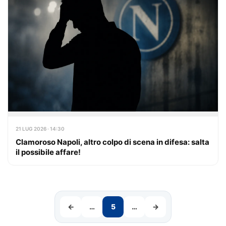
21 LUG 2026 · 14:30
Clamoroso Napoli, altro colpo di scena in difesa: salta
il possibile affare!
←
…
5
…
→