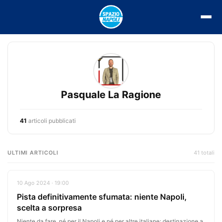
Vai
al
contenuto
Pasquale La Ragione
41
articoli pubblicati
ULTIMI ARTICOLI
41 totali
10 Ago 2024 · 19:00
Pista definitivamente sfumata: niente Napoli,
scelta a sorpresa
Niente da fare, né per il Napoli e né per altre italiane: destinazione a