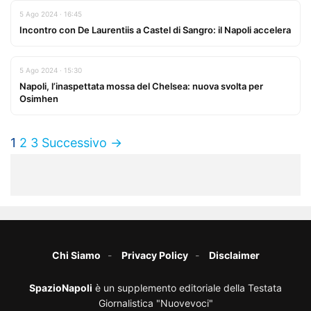
5 Ago 2024 · 16:45
Incontro con De Laurentiis a Castel di Sangro: il Napoli accelera
5 Ago 2024 · 15:30
Napoli, l’inaspettata mossa del Chelsea: nuova svolta per
Osimhen
1
2
3
Successivo →
Chi Siamo
Privacy Policy
Disclaimer
SpazioNapoli
è un supplemento editoriale della Testata
Giornalistica "Nuovevoci"