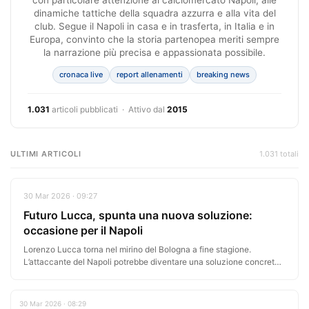
con particolare attenzione al calciomercato Napoli, alle
dinamiche tattiche della squadra azzurra e alla vita del
club. Segue il Napoli in casa e in trasferta, in Italia e in
Europa, convinto che la storia partenopea meriti sempre
la narrazione più precisa e appassionata possibile.
cronaca live
report allenamenti
breaking news
1.031
articoli pubblicati · Attivo dal
2015
ULTIMI ARTICOLI
1.031 totali
30 Mar 2026 · 09:27
Futuro Lucca, spunta una nuova soluzione:
occasione per il Napoli
Lorenzo Lucca torna nel mirino del Bologna a fine stagione.
L’attaccante del Napoli potrebbe diventare una soluzione concreta
se Thijs…
30 Mar 2026 · 08:29