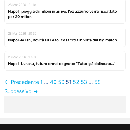
28 Mar 2026 · 21:10
Napoli, pioggia di milioni in arrivo: l’ex azzurro verrà riscattato
per 30 milioni
28 Mar 2026 · 20:30
Napoli-Milan, novità su Leao: cosa filtra in vista del big match
28 Mar 2026 · 19:50
Napoli-Lukaku, futuro ormai segnato: “Tutto già delineato…”
← Precedente
1
…
49
50
51
52
53
…
58
Successivo →