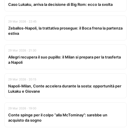
Caso Lukaku, arriva la decisione di Big Rom: ecco la svolta
29 Mar 2026 · 22:45
Zeballos-Napoli, la trattativa prosegue: il Boca frena la partenza
estiva
29 Mar 2026 · 21:30
Allegri recupera il suo pupillo: il Milan si prepara per la trasferta
a Napoli
29 Mar 2026 · 20:15
Napoli-Milan, Conte accelera durante la sosta: opportunità per
Lukaku e Giovane
29 Mar 2026 · 19:00
Conte spinge per il colpo “alla McTominay”: sarebbe un
acquisto da sogno