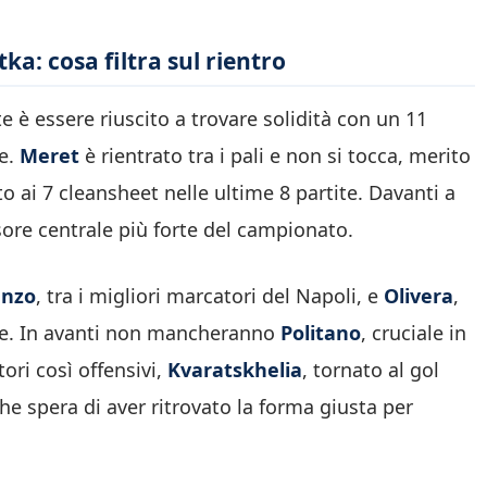
a: cosa filtra sul rientro
e è essere riuscito a trovare solidità con un 11
re.
Meret
è rientrato tra i pali e non si tocca, merito
 ai 7 cleansheet nelle ultime 8 partite. Davanti a
nsore centrale più forte del campionato.
enzo
, tra i migliori marcatori del Napoli, e
Olivera
,
nte. In avanti non mancheranno
Politano
, cruciale in
ri così offensivi,
Kvaratskhelia
, tornato al gol
che spera di aver ritrovato la forma giusta per