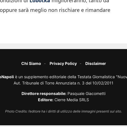
condizioni di
Lobotka
miglioreranno, tanto da
 oppure sarà meglio non rischiare e rimandare
Chi Siamo
Privacy Policy
Disclaimer
oNapoli
è un supplemento editoriale della Testata Giornalistica "Nuo
Aut. Tribunale di Torre Annunziata n. 3 del 10/02/2011
Direttore responsabile:
Pasquale Giacometti
Editore:
Cierre Media SRLS
Photo Credits: l’editore ha i diritti di utilizzo delle immagini presenti sul sito.