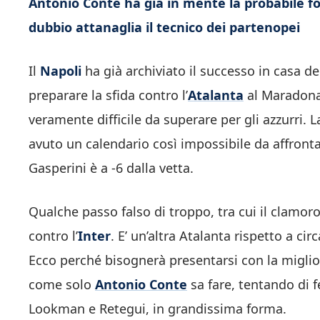
Antonio Conte ha già in mente la probabile f
dubbio attanaglia il tecnico dei partenopei
Il
Napoli
ha già archiviato il successo in casa d
preparare la sfida contro l’
Atalanta
al Maradona.
veramente difficile da superare per gli azzurri.
avuto un calendario così impossibile da affrontar
Gasperini è a -6 dalla vetta.
Qualche passo falso di troppo, tra cui il clamoro
contro l’
Inter
. E’ un’altra Atalanta rispetto a ci
Ecco perché bisognerà presentarsi con la miglio
come solo
Antonio Conte
sa fare, tentando di 
Lookman e Retegui, in grandissima forma.