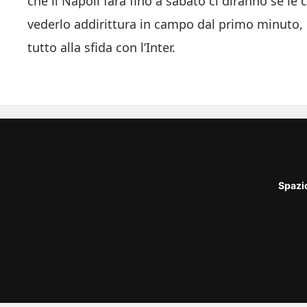
che il Napoli farà fino a sabato ci diranno se le 
vederlo addirittura in campo dal primo minuto,
tutto alla sfida con l’Inter.
Spazi