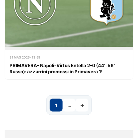
31 MAG 2025 · 13:55
PRIMAVERA- Napoli-Virtus Entella 2-0 (44′, 56′
Russo): azzurrini promossi in Primavera 1!
1
…
→