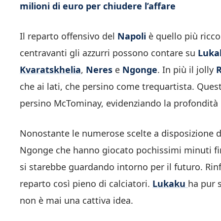
milioni di euro per chiudere l’affare
Il reparto offensivo del
Napoli
è quello più ricc
centravanti gli azzurri possono contare su
Luka
Kvaratskhelia
,
Neres
e
Ngonge
. In più il jolly
R
che ai lati, che persino come trequartista. Quest
persino McTominay, evidenziando la profondità d
Nonostante le numerose scelte a disposizione d
Ngonge che hanno giocato pochissimi minuti fin q
si starebbe guardando intorno per il futuro. Ri
reparto così pieno di calciatori.
Lukaku
ha pur 
non è mai una cattiva idea.