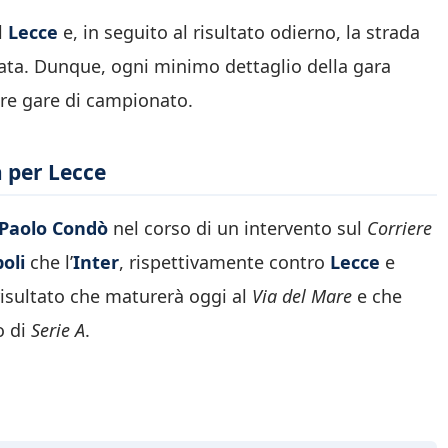
l
Lecce
e, in seguito al risultato odierno, la strada
zzata. Dunque, ogni minimo dettaglio della gara
tre gare di campionato.
a per Lecce
Paolo Condò
nel corso di un intervento sul
Corriere
oli
che l’
Inter
, rispettivamente contro
Lecce
e
 risultato che maturerà oggi al
Via del Mare
e che
o di
Serie A
.