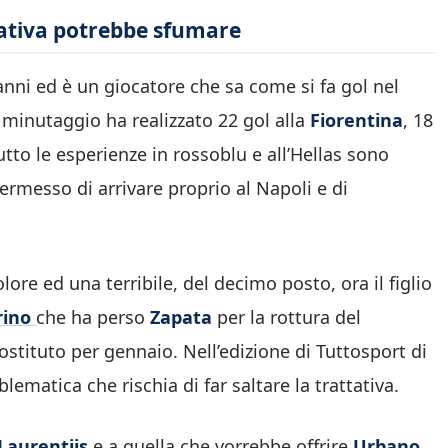
ttativa potrebbe sfumare
nni ed è un giocatore che sa come si fa gol nel
minutaggio ha realizzato 22 gol alla
Fiorentina
, 18
utto le esperienze in rossoblu e all’Hellas sono
permesso di arrivare proprio al Napoli e di
re ed una terribile, del decimo posto, ora il figlio
rino
che ha perso
Zapata
per la rottura del
stituto per gennaio. Nell’edizione di Tuttosport di
ematica che rischia di far saltare la trattativa.
Laurentiis
e a quella che vorrebbe offrire
Urbano