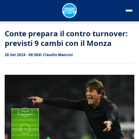
Vai
al
contenuto
Conte prepara il contro turnover:
previsti 9 cambi con il Monza
28 Set 2024 - 08:30
di
Claudio Mancini