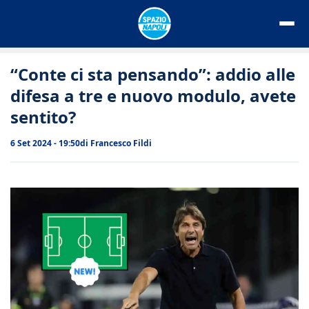
Vai
al
contenuto
“Conte ci sta pensando”: addio alle
difesa a tre e nuovo modulo, avete
sentito?
6 Set 2024 - 19:50
di
Francesco Fildi