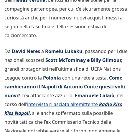
compagine partenopea, per cui c’è sicuramente grossa
curiosità anche per i numerosi nuovi acquisti messi a
segno nella fase finale della sessione estiva di
calciomercato.
Da
David Neres
a
Romelu Lukaku
, passando per i due
nazionali scozzesi
Scott McTominay e Billy Gilmour,
grandi protagonisti nell’ultima sfida di UEFA Nations
League contro la
Polonia
con una rete a testa.
Come
cambieranno il Napoli di Antonio Conte questi volti
nuovi?
L’ex attaccante azzurro,
Emanuele Calaiò
, nel
corso dell’
intervista rilasciata all’emittente
Radio Kiss
Kiss Napoli
, si è anche soffermato sulla possibile
novità tattica che l’ex Commissario Tecnico della
Nazionale potrebbe varare al ritorno, non appena le