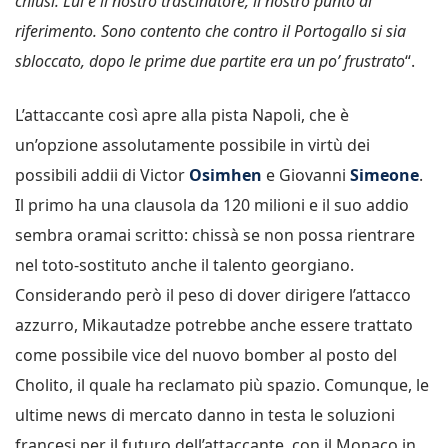
chiusi. Lui è il nostro trascinatore, il nostro punto di
riferimento. Sono contento che contro il Portogallo si sia
sbloccato, dopo le prime due partite era un po’ frustrato
“.
L’attaccante così apre alla pista Napoli, che è
un’opzione assolutamente possibile in virtù dei
possibili addii di Victor
Osimhen
e Giovanni
Simeone
.
Il primo ha una clausola da 120 milioni e il suo addio
sembra oramai scritto: chissà se non possa rientrare
nel toto-sostituto anche il talento georgiano.
Considerando però il peso di dover dirigere l’attacco
azzurro, Mikautadze potrebbe anche essere trattato
come possibile vice del nuovo bomber al posto del
Cholito, il quale ha reclamato più spazio. Comunque, le
ultime news di mercato danno in testa le soluzioni
francesi per il futuro dell’attaccante, con il Monaco in