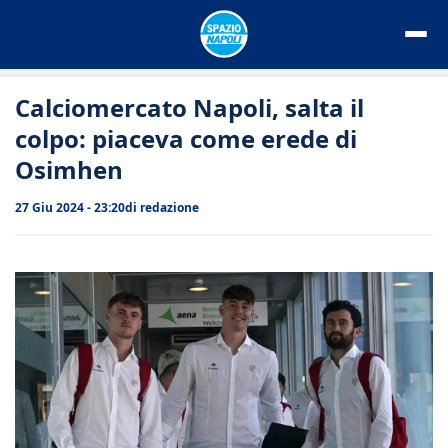
Vai
al
contenuto
Calciomercato Napoli, salta il
colpo: piaceva come erede di
Osimhen
27 Giu 2024 - 23:20
di
redazione