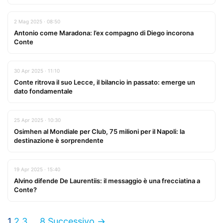
2 Mag 2025 · 08:50
Antonio come Maradona: l’ex compagno di Diego incorona
Conte
30 Apr 2025 · 11:10
Conte ritrova il suo Lecce, il bilancio in passato: emerge un
dato fondamentale
25 Apr 2025 · 10:30
Osimhen al Mondiale per Club, 75 milioni per il Napoli: la
destinazione è sorprendente
19 Apr 2025 · 15:40
Alvino difende De Laurentiis: il messaggio è una frecciatina a
Conte?
1
2
3
…
8
Successivo →