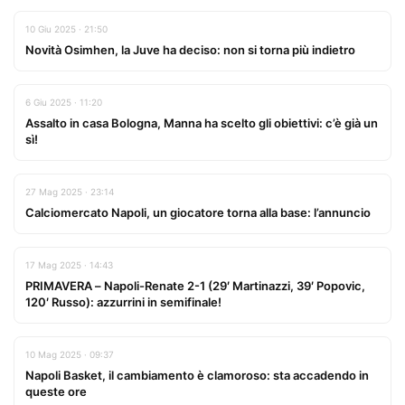
10 Giu 2025 · 21:50
Novità Osimhen, la Juve ha deciso: non si torna più indietro
6 Giu 2025 · 11:20
Assalto in casa Bologna, Manna ha scelto gli obiettivi: c’è già un
sì!
27 Mag 2025 · 23:14
Calciomercato Napoli, un giocatore torna alla base: l’annuncio
17 Mag 2025 · 14:43
PRIMAVERA – Napoli-Renate 2-1 (29′ Martinazzi, 39′ Popovic,
120′ Russo): azzurrini in semifinale!
10 Mag 2025 · 09:37
Napoli Basket, il cambiamento è clamoroso: sta accadendo in
queste ore