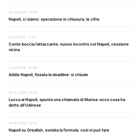
16 Lug 2025 · 10:55
Napoli, ci siamo: operazione in chiusura, le cifre
9 Lug 2025 · 11:15
Conte boccia l’attaccante: nuovo incontro col Napoli, cessione
vicina
2 Lug 2025 · 22:58
Addio Napoli, fissata la deadline: si chiude
24 Giu 2025 · 10:20
Lucca al Napoli, spunta una chiamata di Manna: ecco cosa ha
detto all’Udinese
16 Giu 2025 · 22:54
Napoli su Grealish, svelata la formula: così si può fare