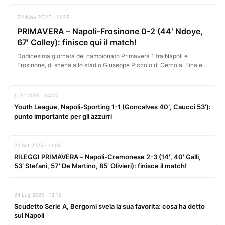
22 Nov 2025 · 11:28
PRIMAVERA – Napoli-Frosinone 0-2 (44′ Ndoye,
67′ Colley): finisce qui il match!
Dodicesima giornata del campionato Primavera 1 tra Napoli e
Frosinone, di scena allo stadio Giuseppe Piccolo di Cercola. Finale
di…
1 Ott 2025 · 14:00
Youth League, Napoli-Sporting 1-1 (Goncalves 40′, Caucci 53′):
punto importante per gli azzurri
22 Set 2025 · 13:03
RILEGGI PRIMAVERA – Napoli-Cremonese 2-3 (14′, 40′ Galli,
53′ Stefani, 57′ De Martino, 85′ Olivieri): finisce il match!
24 Lug 2025 · 13:15
Scudetto Serie A, Bergomi svela la sua favorita: cosa ha detto
sul Napoli