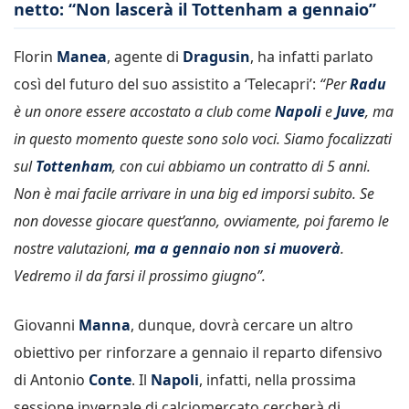
netto: “Non lascerà il Tottenham a gennaio”
Florin
Manea
, agente di
Dragusin
, ha infatti parlato
così del futuro del suo assistito a ‘Telecapri’:
“Per
Radu
è un onore essere accostato a club come
Napoli
e
Juve
, ma
in questo momento queste sono solo voci. Siamo focalizzati
sul
Tottenham
, con cui abbiamo un contratto di 5 anni.
Non è mai facile arrivare in una big ed imporsi subito. Se
non dovesse giocare quest’anno, ovviamente, poi faremo le
nostre valutazioni,
ma a gennaio non si muoverà
.
Vedremo il da farsi il prossimo giugno”.
Giovanni
Manna
, dunque, dovrà cercare un altro
obiettivo per rinforzare a gennaio il reparto difensivo
di Antonio
Conte
. Il
Napoli
, infatti, nella prossima
sessione invernale di calciomercato cercherà di