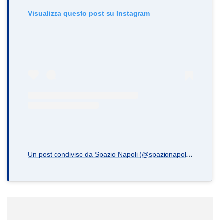
Visualizza questo post su Instagram
U
n post condiviso da Spazio Napoli (@spazionapoli.it)