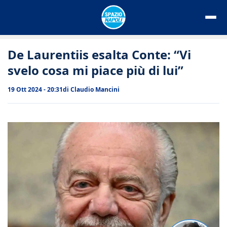
Vai
al
contenuto
De Laurentiis esalta Conte: “Vi
svelo cosa mi piace più di lui”
19 Ott 2024 - 20:31
di
Claudio Mancini