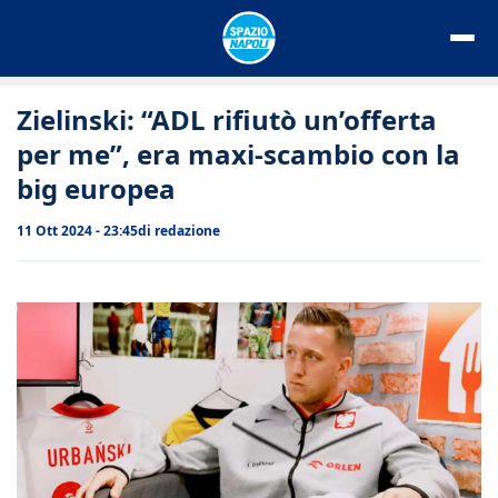
Vai
al
contenuto
Zielinski: “ADL rifiutò un’offerta
per me”, era maxi-scambio con la
big europea
11 Ott 2024 - 23:45
di
redazione