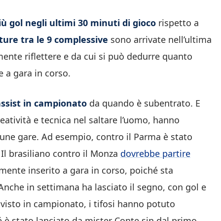
iù gol negli ultimi 30 minuti
di gioco
rispetto a
ure tra le 9 complessive
sono arrivate nell’ultima
nte riflettere e da cui si può dedurre quanto
e a gara in corso.
assist in campionato
da quando è subentrato. E
eatività e tecnica nel saltare l’uomo, hanno
cune gare. Ad esempio, contro il Parma è stato
. Il brasiliano contro il Monza
dovrebbe partire
mente inserito a gara in corso, poiché sta
nche in settimana ha lasciato il segno, con gol e
 visto in campionato, i tifosi hanno potuto
é è stato lanciato da mister Conte sin dal primo