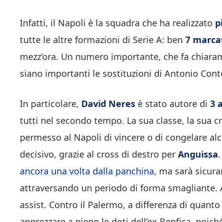
Infatti, il Napoli è la squadra che ha realizzato
p
tutte le altre formazioni di Serie A: ben
7 marcat
mezz’ora. Un numero importante, che fa chiarame
siano importanti le sostituzioni di Antonio Cont
In particolare,
David Neres
è stato autore di
3 
tutti nel secondo tempo. La sua classe, la sua cr
permesso al Napoli di vincere o di congelare al
decisivo, grazie al cross di destro per
Anguissa
ancora una volta dalla panchina
, ma sarà sicura
attraversando un periodo di forma smagliante. A
assist. Contro il Palermo, a differenza di quanto
apprezzare a pieno le doti dell’ex Benfica, poich