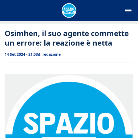
Vai
al
contenuto
Osimhen, il suo agente commette
un errore: la reazione è netta
14 Set 2024 - 21:03
di
redazione