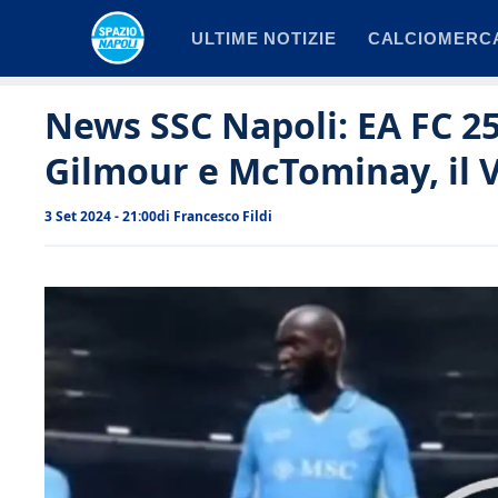
Vai
ULTIME NOTIZIE
CALCIOMERC
al
contenuto
News SSC Napoli: EA FC 2
Gilmour e McTominay, il 
3 Set 2024 - 21:00
di
Francesco Fildi