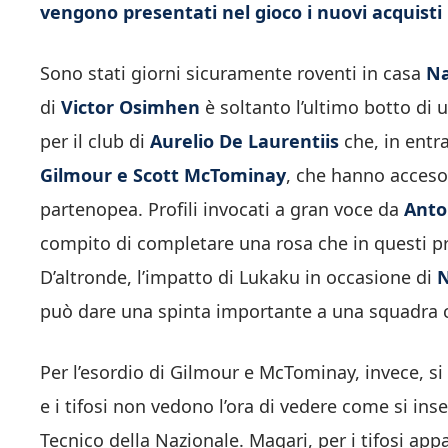
vengono presentati nel gioco i nuovi acquist
Sono stati giorni sicuramente roventi in casa
Na
di
Victor Osimhen
è soltanto l’ultimo botto di 
per il club di
Aurelio De Laurentiis
che, in entra
Gilmour e Scott McTominay
, che hanno acceso 
partenopea. Profili invocati a gran voce da
Anto
compito di completare una rosa che in questi pr
D’altronde, l’impatto di Lukaku in occasione di
N
può dare una spinta importante a una squadra c
Per l’esordio di Gilmour e McTominay, invece, si 
e i tifosi non vedono l’ora di vedere come si in
Tecnico della Nazionale. Magari, per i tifosi app