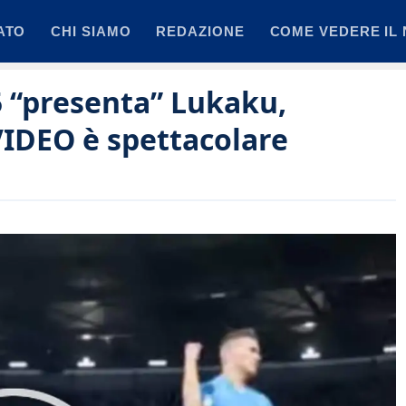
ATO
CHI SIAMO
REDAZIONE
COME VEDERE IL 
5 “presenta” Lukaku,
VIDEO è spettacolare