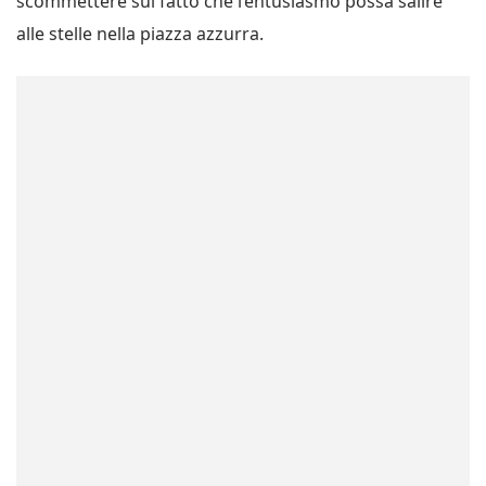
scommettere sul fatto che l’entusiasmo possa salire
alle stelle nella piazza azzurra.