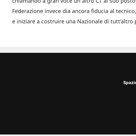
chiamando a gran voce un altro CT al suo posto
Federazione invece dia ancora fiducia al tecni
e iniziare a costruire una Nazionale di tutt’altro 
Spazi