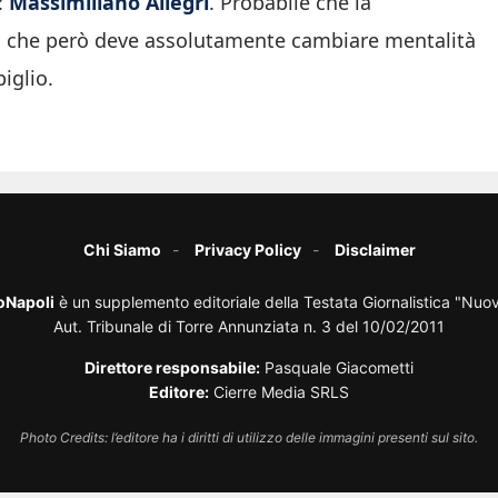
:
Massimiliano Allegri
. Probabile che la
co, che però deve assolutamente cambiare mentalità
piglio.
Chi Siamo
Privacy Policy
Disclaimer
oNapoli
è un supplemento editoriale della Testata Giornalistica "Nuo
Aut. Tribunale di Torre Annunziata n. 3 del 10/02/2011
Direttore responsabile:
Pasquale Giacometti
Editore:
Cierre Media SRLS
Photo Credits: l’editore ha i diritti di utilizzo delle immagini presenti sul sito.