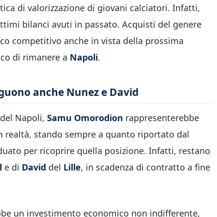
a di valorizzazione di giovani calciatori. Infatti,
timi bilanci avuti in passato. Acquisti del genere
ico competitivo anche in vista della prossima
nico di rimanere a
Napoli
.
seguono anche Nunez e David
 del Napoli,
Samu Omorodion
rappresenterebbe
n realtà, stando sempre a quanto riportato dal
iduato per ricoprire quella posizione. Infatti, restano
l
e di
David
del
Lille
, in scadenza di contratto a fine
rrebbe un investimento economico non indifferente,