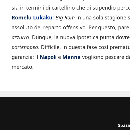
sia in termini di cartellino che di stipendio perc
Romelu
Lukaku
:
Big Rom
in una sola stagione
assoluto del reparto offensivo. Per questo, pa
azzurro
. Dunque, la nuova ipotetica punta dovr
partenopeo
. Difficile, in questa fase così premat
garanzia: il
Napoli
e
Manna
vogliono pescare da
mercato.
Spazi