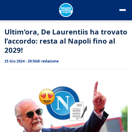
Vai
al
contenuto
Ultim’ora, De Laurentiis ha trovato
l’accordo: resta al Napoli fino al
2029!
25 Giu 2024 - 20:50
di
redazione