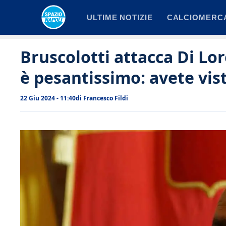
Vai
ULTIME NOTIZIE
CALCIOMERC
al
contenuto
Bruscolotti attacca Di Lo
è pesantissimo: avete vis
22 Giu 2024 - 11:40
di
Francesco Fildi