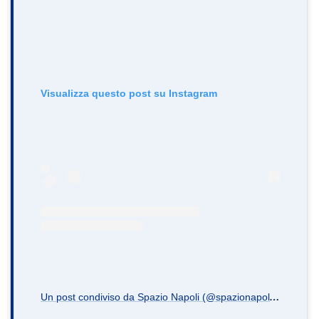
Visualizza questo post su Instagram
U
n post condiviso da Spazio Napoli (@spazionapoli.it)