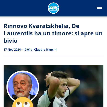
Vai
al
contenuto
Rinnovo Kvaratskhelia, De
Laurentiis ha un timore: si apre un
bivio
17 Nov 2024 - 10:01
di
Claudio Mancini