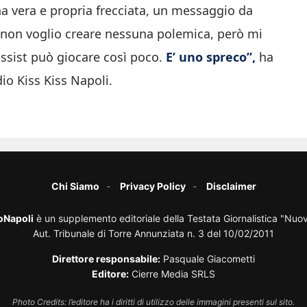
a vera e propria frecciata, un messaggio da
, non voglio creare nessuna polemica, però mi
assist può giocare così poco.
E’ uno spreco”,
ha
dio Kiss Kiss Napoli.
Chi Siamo
Privacy Policy
Disclaimer
oNapoli
è un supplemento editoriale della Testata Giornalistica "Nuo
Aut. Tribunale di Torre Annunziata n. 3 del 10/02/2011
Direttore responsabile:
Pasquale Giacometti
Editore:
Cierre Media SRLS
Photo Credits: l’editore ha i diritti di utilizzo delle immagini presenti sul sito.