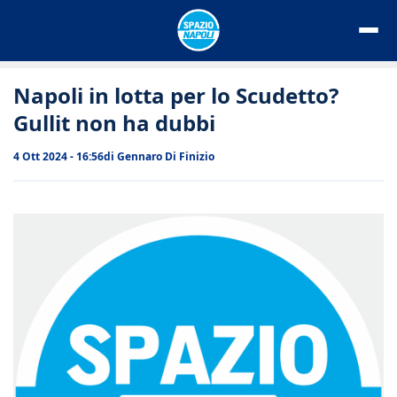
Vai
al
contenuto
Napoli in lotta per lo Scudetto?
Gullit non ha dubbi
4 Ott 2024 - 16:56
di
Gennaro Di Finizio