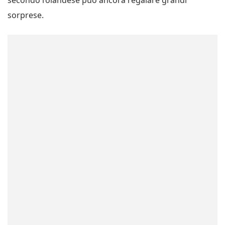
secondo l’olandese può ancora regalare grandi
sorprese.