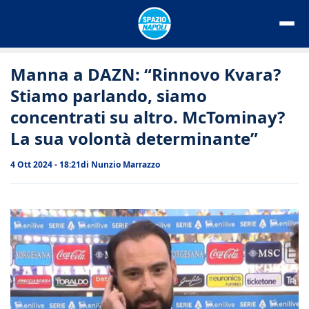
Vai
al
contenuto
Manna a DAZN: “Rinnovo Kvara?
Stiamo parlando, siamo
concentrati su altro. McTominay?
La sua volontà determinante”
4 Ott 2024 - 18:21
di
Nunzio Marrazzo