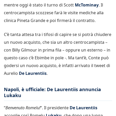
mentre oggi è stato il turno di Scott
McTominay
. Il
centrocampista scozzese farà le visite mediche alla
clinica Pineta Grande e poi firmerà il contratto.
C’è tanta attesa tra i tifosi di capire se si potrà chiudere
un nuovo acquisto, che sia un altro centrocampista –
con Billy Gilmour in prima fila – oppure un esterno – in
questo caso c’è Ebimbe in pole -. Ma tant’è, Conte può
godersi un nuovo acquisto, è infatti arrivato il tweet di
Aurelio
De Laurentiis
.
Napoli, è ufficiale: De Laurentiis annuncia
Lukaku
“
Benvenuto Romelu!
“. Il presidente
De Laurentiis
accoglie così Romelu
Lukaku
, che dopo una lunga