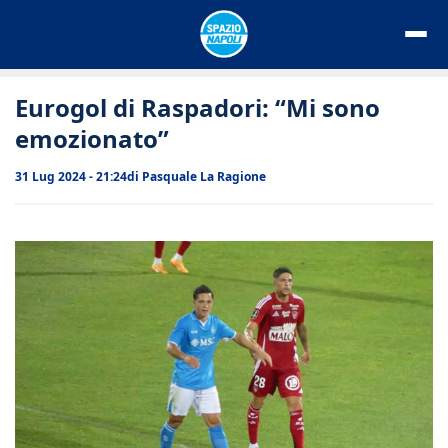
Vai
al
contenuto
Eurogol di Raspadori: “Mi sono
emozionato”
31 Lug 2024 - 21:24
di
Pasquale La Ragione