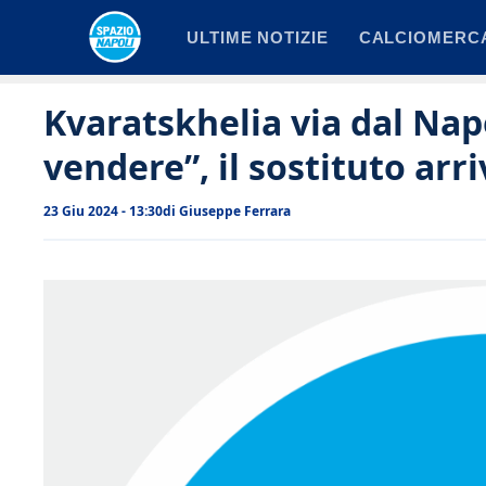
Vai
ULTIME NOTIZIE
CALCIOMERC
al
contenuto
Kvaratskhelia via dal Napo
vendere”, il sostituto arr
23 Giu 2024 - 13:30
di
Giuseppe Ferrara