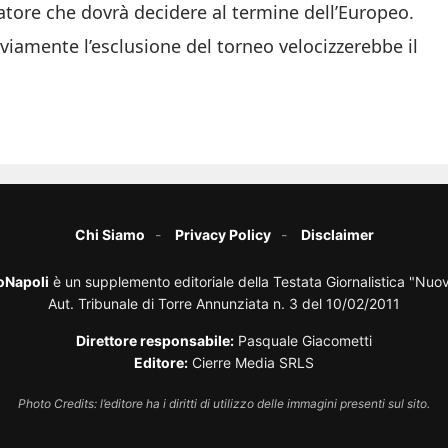
iatore che dovrà decidere al termine dell’Europeo.
vviamente l’esclusione del torneo velocizzerebbe il
Chi Siamo
Privacy Policy
Disclaimer
oNapoli
è un supplemento editoriale della Testata Giornalistica "Nuo
Aut. Tribunale di Torre Annunziata n. 3 del 10/02/2011
Direttore responsabile:
Pasquale Giacometti
Editore:
Cierre Media SRLS
Photo Credits: l’editore ha i diritti di utilizzo delle immagini presenti sul sito.