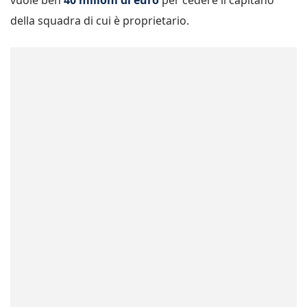
vuole ben
40 milioni di euro
per cedere il capitano
della squadra di cui è proprietario.