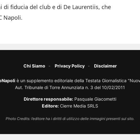
i di fiducia del club e di De Laurentiis, che
C Napoli.
Chi Siamo
Privacy Policy
Disclaimer
oNapoli
è un supplemento editoriale della Testata Giornalistica "Nuo
Aut. Tribunale di Torre Annunziata n. 3 del 10/02/2011
Direttore responsabile:
Pasquale Giacometti
Editore:
Cierre Media SRLS
Photo Credits: l’editore ha i diritti di utilizzo delle immagini presenti sul sito.