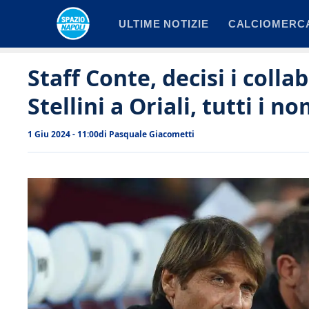
Vai
ULTIME NOTIZIE
CALCIOMERC
al
contenuto
Staff Conte, decisi i colla
Stellini a Oriali, tutti i no
1 Giu 2024 - 11:00
di
Pasquale Giacometti