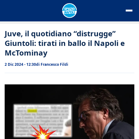
Vai
al
contenuto
Juve, il quotidiano “distrugge”
Giuntoli: tirati in ballo il Napoli e
McTominay
2 Dic 2024 - 12:30
di
Francesco Fildi